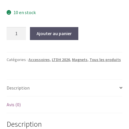
10 en stock
quantité
Ajouter au panier
de
Magnet
LTDH
2026
Catégories :
Accessoires
,
LTDH 2026
,
Magnets
,
Tous les produits
Description
Avis (0)
Description