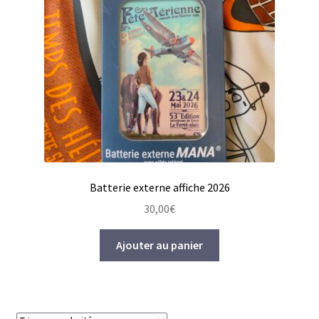
Sacs
Batterie externe
Stickers
Magnets
Art de la table
Batterie externe affiche 2026
DVDs
30,00
€
Textiles
Ajouter au panier
Pièces Détachées
Mon compte