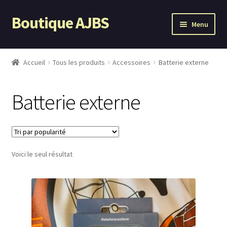
Boutique AJBS
Aller
Aller
Menu
à
au
la
contenu
Tous les produits
navigation
Accueil
Tous les produits
Accessoires
Batterie externe
LTDH 2026
Batterie externe
Ouvrir
Accessoires
le
menu
Patchs
enfant
Voici le seul résultat
Porte clés
Flammes
Bijoux