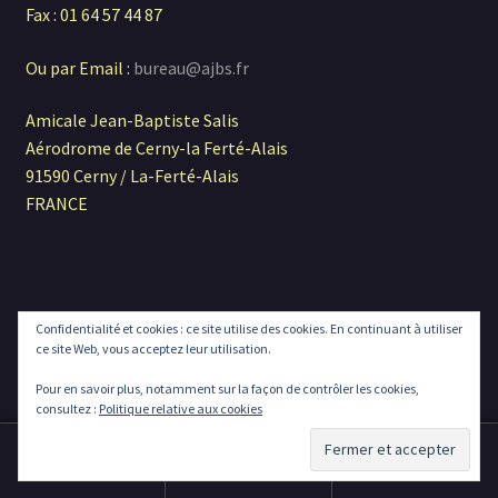
Fax : 01 64 57 44 87
Ou par Email :
bureau@ajbs.fr
Amicale Jean-Baptiste Salis
Aérodrome de Cerny-la Ferté-Alais
91590 Cerny / La-Ferté-Alais
FRANCE
Confidentialité et cookies : ce site utilise des cookies. En continuant à utiliser
© Boutique AJBS 2026
ce site Web, vous acceptez leur utilisation.
Construit avec Storefront & WooCommerce
.
Pour en savoir plus, notamment sur la façon de contrôler les cookies,
consultez :
Politique relative aux cookies
0
Recherche
Recherche