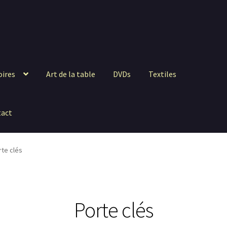
oires
Art de la table
DVDs
Textiles
tact
rte clés
Porte clés