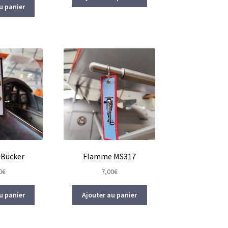
u panier
Bücker
Flamme MS317
0
€
7,00
€
u panier
Ajouter au panier