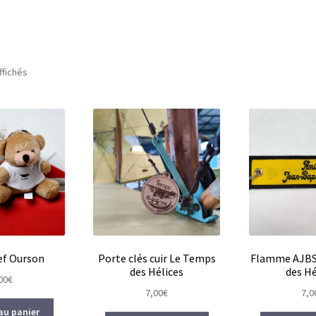
Trié
ffichés
par
popularité
ef Ourson
Porte clés cuir Le Temps
Flamme AJBS
des Hélices
des Hé
00
€
7,00
€
7,0
au panier