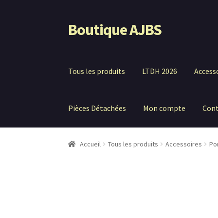
Boutique AJBS
Aller
Aller
à
au
la
contenu
navigation
Tous les produits
LTDH 2026
Access
Pièces Détachées
Mon compte
Con
Accueil
Tous les produits
Accessoires
Po