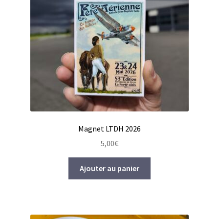
Sacs
Batterie externe
Stickers
Magnets
Art de la table
Magnet LTDH 2026
DVDs
5,00
€
Textiles
Ajouter au panier
Pièces Détachées
Mon compte