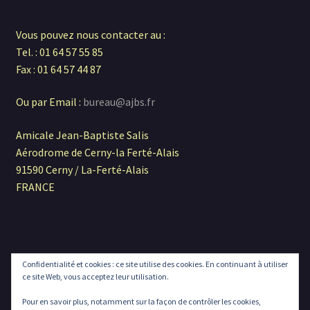
Vous pouvez nous contacter au :
Tel. : 01 64 57 55 85
Fax : 01 64 57 44 87
Ou par Email :
bureau@ajbs.fr
Amicale Jean-Baptiste Salis
Aérodrome de Cerny-la Ferté-Alais
91590 Cerny / La-Ferté-Alais
FRANCE
Confidentialité et cookies : ce site utilise des cookies. En continuant à utiliser
© Boutique AJBS 2026
ce site Web, vous acceptez leur utilisation.
Construit avec Storefront & WooCommerce
.
Pour en savoir plus, notamment sur la façon de contrôler les cookies,